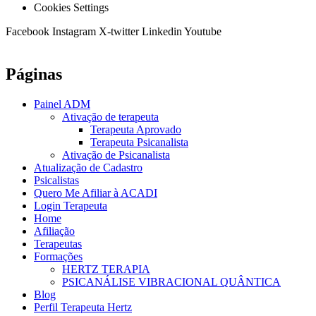
Cookies Settings
Facebook
Instagram
X-twitter
Linkedin
Youtube
Páginas
Painel ADM
Ativação de terapeuta
Terapeuta Aprovado
Terapeuta Psicanalista
Ativação de Psicanalista
Atualização de Cadastro
Psicalistas
Quero Me Afiliar à ACADI
Login Terapeuta
Home
Afiliação
Terapeutas
Formações
HERTZ TERAPIA
PSICANÁLISE VIBRACIONAL QUÂNTICA
Blog
Perfil Terapeuta Hertz