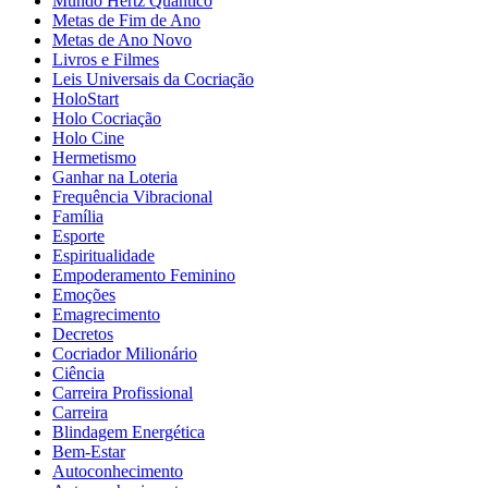
Mundo Hertz Quântico
Metas de Fim de Ano
Metas de Ano Novo
Livros e Filmes
Leis Universais da Cocriação
HoloStart
Holo Cocriação
Holo Cine
Hermetismo
Ganhar na Loteria
Frequência Vibracional
Família
Esporte
Espiritualidade
Empoderamento Feminino
Emoções
Emagrecimento
Decretos
Cocriador Milionário
Ciência
Carreira Profissional
Carreira
Blindagem Energética
Bem-Estar
Autoconhecimento