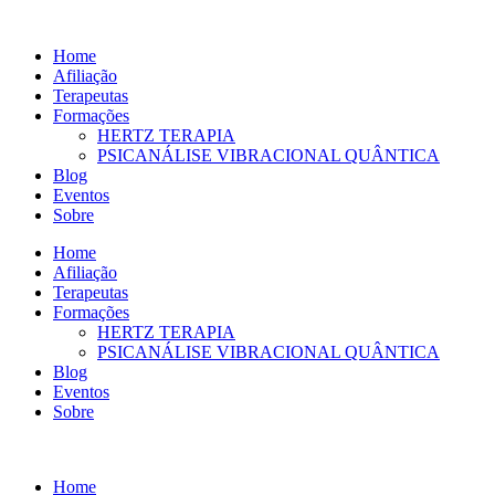
Ir
para
Home
o
Afiliação
conteúdo
Terapeutas
Formações
HERTZ TERAPIA
PSICANÁLISE VIBRACIONAL QUÂNTICA
Blog
Eventos
Sobre
Home
Afiliação
Terapeutas
Formações
HERTZ TERAPIA
PSICANÁLISE VIBRACIONAL QUÂNTICA
Blog
Eventos
Sobre
Home