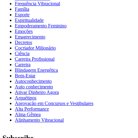
Frequência Vibracional
Família
Esporte
Espiritualidade
Empoderamento Feminino
Emoções
Emagrecimento
Decretos
Cocriador Milionário
Ciência
Carreira Profissional
Carreira
Blindagem Energética
Bem-Estar
Autoconhecimento
Auto conhecimento
Ativar Dinheiro Agora
Arquétipos
Aprovação em Concursos e Vestibulares
Alta Performance
Alma Gêmea
Alinhamento Vibracional
Subscribe