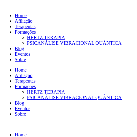
Ir
para
Home
o
Afiliação
conteúdo
Terapeutas
Formações
HERTZ TERAPIA
PSICANÁLISE VIBRACIONAL QUÂNTICA
Blog
Eventos
Sobre
Home
Afiliação
Terapeutas
Formações
HERTZ TERAPIA
PSICANÁLISE VIBRACIONAL QUÂNTICA
Blog
Eventos
Sobre
Home