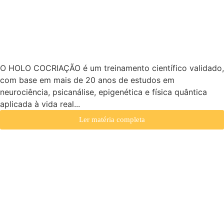
TRANSFORMAR A SUA
VIDA EM APENAS 21
DIAS
O HOLO COCRIAÇÃO é um treinamento científico validado,
com base em mais de 20 anos de estudos em
neurociência, psicanálise, epigenética e física quântica
aplicada à vida real...
Ler matéria completa
HOLOCINE: A
experiência que vai