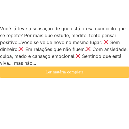
reprogramar a sua mente
e mudar a sua realidade.
Você já teve a sensação de que está presa num ciclo que
se repete? Por mais que estude, medite, tente pensar
positivo…Você se vê de novo no mesmo lugar:
Sem
dinheiro.
Em relações que não fluem.
Com ansiedade,
culpa, medo e cansaço emocional.
Sentindo que está
viva… mas não...
Ler matéria completa
O QUE É GUERRA
ESPIRITUAL NA VISÃO