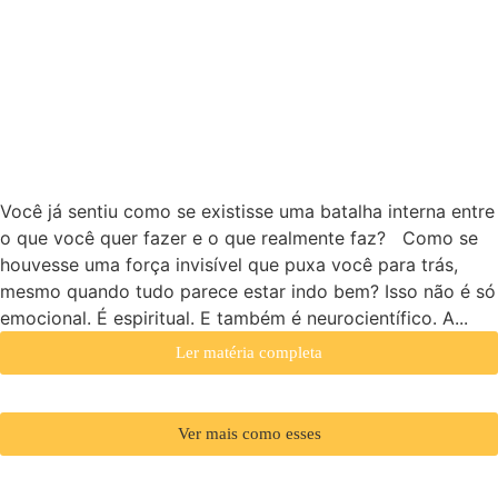
DA NEUROCIÊNCIA E
COMO PROTEGER
SUA MENTE DA
AUTOSSABOTAGEM
Você já sentiu como se existisse uma batalha interna entre
o que você quer fazer e o que realmente faz? Como se
houvesse uma força invisível que puxa você para trás,
mesmo quando tudo parece estar indo bem? Isso não é só
emocional. É espiritual. E também é neurocientífico. A...
Ler matéria completa
Ver mais como esses
Eventos e Imersões