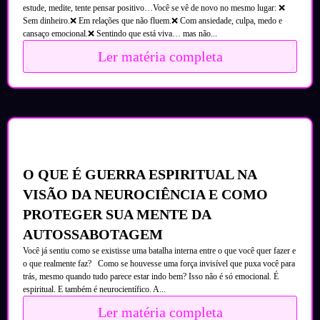
estude, medite, tente pensar positivo…Você se vê de novo no mesmo lugar: ❌
Sem dinheiro.❌ Em relações que não fluem.❌ Com ansiedade, culpa, medo e
cansaço emocional.❌ Sentindo que está viva… mas não...
Ler matéria completa
O QUE É GUERRA ESPIRITUAL NA
VISÃO DA NEUROCIÊNCIA E COMO
PROTEGER SUA MENTE DA
AUTOSSABOTAGEM
Você já sentiu como se existisse uma batalha interna entre o que você quer fazer e
o que realmente faz? Como se houvesse uma força invisível que puxa você para
trás, mesmo quando tudo parece estar indo bem? Isso não é só emocional. É
espiritual. E também é neurocientífico. A...
Ler matéria completa