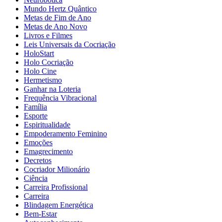
Mundo Hertz Quântico
Metas de Fim de Ano
Metas de Ano Novo
Livros e Filmes
Leis Universais da Cocriação
HoloStart
Holo Cocriação
Holo Cine
Hermetismo
Ganhar na Loteria
Frequência Vibracional
Família
Esporte
Espiritualidade
Empoderamento Feminino
Emoções
Emagrecimento
Decretos
Cocriador Milionário
Ciência
Carreira Profissional
Carreira
Blindagem Energética
Bem-Estar