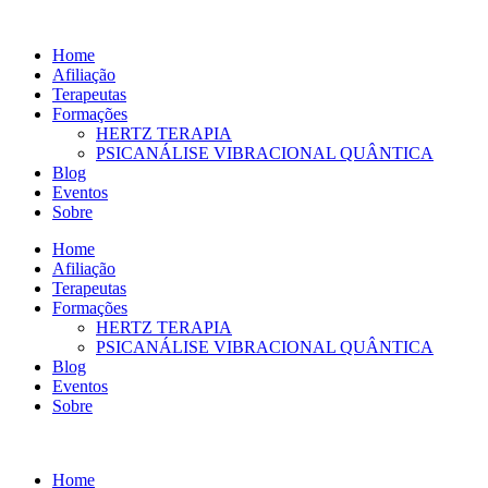
Ir
para
Home
o
Afiliação
conteúdo
Terapeutas
Formações
HERTZ TERAPIA
PSICANÁLISE VIBRACIONAL QUÂNTICA
Blog
Eventos
Sobre
Home
Afiliação
Terapeutas
Formações
HERTZ TERAPIA
PSICANÁLISE VIBRACIONAL QUÂNTICA
Blog
Eventos
Sobre
Home