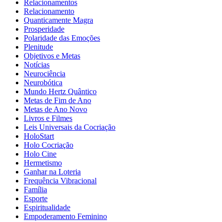
Relacionamentos
Relacionamento
Quanticamente Magra
Prosperidade
Polaridade das Emoções
Plenitude
Objetivos e Metas
Notícias
Neurociência
Neurobótica
Mundo Hertz Quântico
Metas de Fim de Ano
Metas de Ano Novo
Livros e Filmes
Leis Universais da Cocriação
HoloStart
Holo Cocriação
Holo Cine
Hermetismo
Ganhar na Loteria
Frequência Vibracional
Família
Esporte
Espiritualidade
Empoderamento Feminino