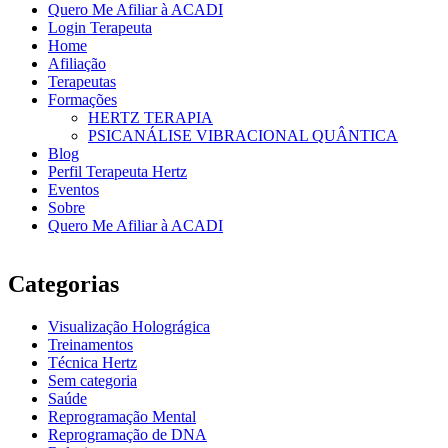
Quero Me Afiliar à ACADI
Login Terapeuta
Home
Afiliação
Terapeutas
Formações
HERTZ TERAPIA
PSICANÁLISE VIBRACIONAL QUÂNTICA
Blog
Perfil Terapeuta Hertz
Eventos
Sobre
Quero Me Afiliar à ACADI
Categorias
Visualização Holográgica
Treinamentos
Técnica Hertz
Sem categoria
Saúde
Reprogramação Mental
Reprogramação de DNA