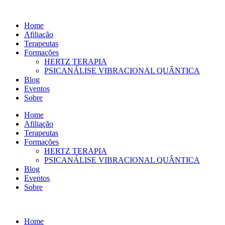
Ir
para
Home
o
Afiliação
conteúdo
Terapeutas
Formações
HERTZ TERAPIA
PSICANÁLISE VIBRACIONAL QUÂNTICA
Blog
Eventos
Sobre
Home
Afiliação
Terapeutas
Formações
HERTZ TERAPIA
PSICANÁLISE VIBRACIONAL QUÂNTICA
Blog
Eventos
Sobre
Home