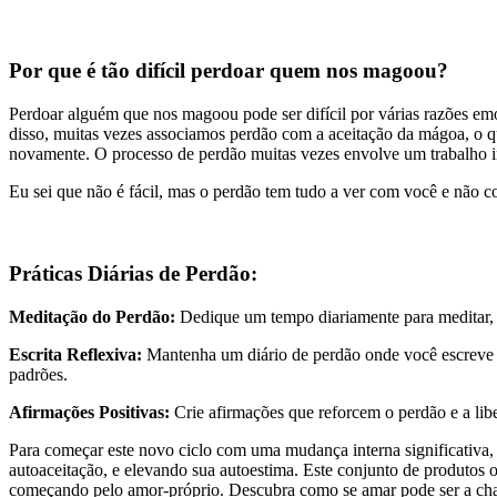
Por que é tão difícil perdoar quem nos magoou?
Perdoar alguém que nos magoou pode ser difícil por várias razões em
disso, muitas vezes associamos perdão com a aceitação da mágoa, o
novamente. O processo de perdão muitas vezes envolve um trabalho in
Eu sei que não é fácil, mas o perdão tem tudo a ver com você e não co
Práticas Diárias de Perdão:
Meditação do Perdão:
Dedique um tempo diariamente para meditar, f
Escrita Reflexiva:
Mantenha um diário de perdão onde você escreve s
padrões.
Afirmações Positivas:
Crie afirmações que reforcem o perdão e a libe
Para começar este novo ciclo com uma mudança interna significativa,
autoaceitação, e elevando sua autoestima. Este conjunto de produtos of
começando pelo amor-próprio. Descubra como se amar pode ser a chav