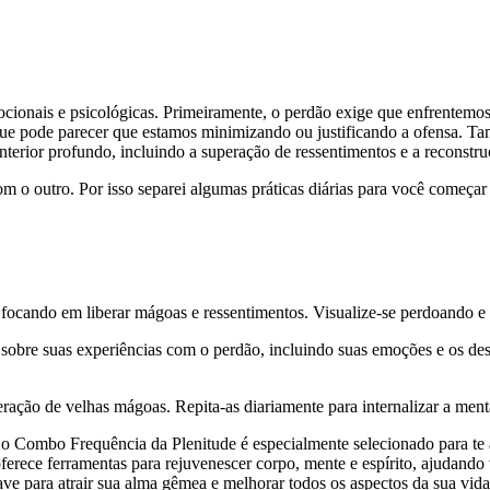
ocionais e psicológicas. Primeiramente, o perdão exige que enfrentemo
 que pode parecer que estamos minimizando ou justificando a ofensa.
terior profundo, incluindo a superação de ressentimentos e a reconstr
m o outro. Por isso separei algumas práticas diárias para você começar
ocando em liberar mágoas e ressentimentos. Visualize-se perdoando e 
obre suas experiências com o perdão, incluindo suas emoções e os desaf
ração de velhas mágoas. Repita-as diariamente para internalizar a menta
 o Combo Frequência da Plenitude é especialmente selecionado para te 
erece ferramentas para rejuvenescer corpo, mente e espírito, ajudando v
e para atrair sua alma gêmea e melhorar todos os aspectos da sua vid