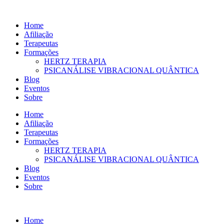
Ir
para
Home
o
Afiliação
conteúdo
Terapeutas
Formações
HERTZ TERAPIA
PSICANÁLISE VIBRACIONAL QUÂNTICA
Blog
Eventos
Sobre
Home
Afiliação
Terapeutas
Formações
HERTZ TERAPIA
PSICANÁLISE VIBRACIONAL QUÂNTICA
Blog
Eventos
Sobre
Home