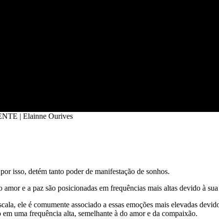
ENTE | Elainne Ourives
 por isso, detém tanto poder de manifestação de sonhos.
or e a paz são posicionadas em frequências mais altas devido à sua n
scala, ele é comumente associado a essas emoções mais elevadas devido
do em uma frequência alta, semelhante à do amor e da compaixão.