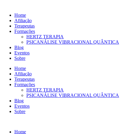
Ir
para
Home
o
Afiliação
conteúdo
Terapeutas
Formações
HERTZ TERAPIA
PSICANÁLISE VIBRACIONAL QUÂNTICA
Blog
Eventos
Sobre
Home
Afiliação
Terapeutas
Formações
HERTZ TERAPIA
PSICANÁLISE VIBRACIONAL QUÂNTICA
Blog
Eventos
Sobre
Home