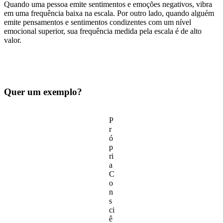
Quando uma pessoa emite sentimentos e emoções negativos, vibra
em uma frequência baixa na escala. Por outro lado, quando alguém
emite pensamentos e sentimentos condizentes com um nível
emocional superior, sua frequência medida pela escala é de alto
valor.
Quer um exemplo?
P
r
ó
p
ri
a
C
o
n
s
ci
ê