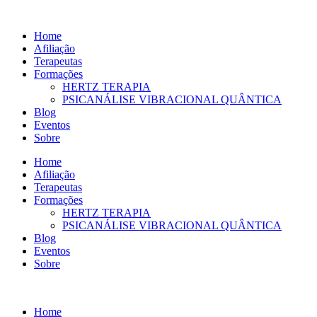
Ir
para
Home
o
Afiliação
conteúdo
Terapeutas
Formações
HERTZ TERAPIA
PSICANÁLISE VIBRACIONAL QUÂNTICA
Blog
Eventos
Sobre
Home
Afiliação
Terapeutas
Formações
HERTZ TERAPIA
PSICANÁLISE VIBRACIONAL QUÂNTICA
Blog
Eventos
Sobre
Home