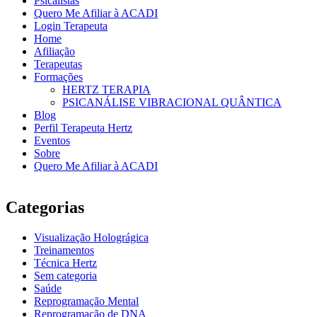
Psicalistas
Quero Me Afiliar à ACADI
Login Terapeuta
Home
Afiliação
Terapeutas
Formações
HERTZ TERAPIA
PSICANÁLISE VIBRACIONAL QUÂNTICA
Blog
Perfil Terapeuta Hertz
Eventos
Sobre
Quero Me Afiliar à ACADI
Categorias
Visualização Holográgica
Treinamentos
Técnica Hertz
Sem categoria
Saúde
Reprogramação Mental
Reprogramação de DNA