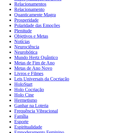
Relacionamentos
Relacionamento
Quanticamente Magra
Prosperidade
Polaridade das Emoções
Plenitude
Objetivos e Metas
Notícias
Neurociência
Neurobótica
Mundo Hertz Quântico
Metas de Fim de Ano
Metas de Ano Novo
Livros e Filmes
Leis Universais da Cocriação
HoloStart
Holo Cocriação
Holo Cine
Hermetismo
Ganhar na Loteria
Frequência Vibracional
Família
Esporte
Espiritualidade
Empoderamento Feminino