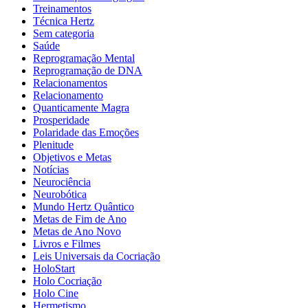
Treinamentos
Técnica Hertz
Sem categoria
Saúde
Reprogramação Mental
Reprogramação de DNA
Relacionamentos
Relacionamento
Quanticamente Magra
Prosperidade
Polaridade das Emoções
Plenitude
Objetivos e Metas
Notícias
Neurociência
Neurobótica
Mundo Hertz Quântico
Metas de Fim de Ano
Metas de Ano Novo
Livros e Filmes
Leis Universais da Cocriação
HoloStart
Holo Cocriação
Holo Cine
Hermetismo