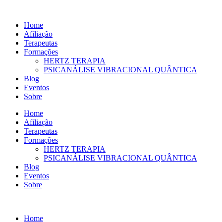
Ir
para
Home
o
Afiliação
conteúdo
Terapeutas
Formações
HERTZ TERAPIA
PSICANÁLISE VIBRACIONAL QUÂNTICA
Blog
Eventos
Sobre
Home
Afiliação
Terapeutas
Formações
HERTZ TERAPIA
PSICANÁLISE VIBRACIONAL QUÂNTICA
Blog
Eventos
Sobre
Home