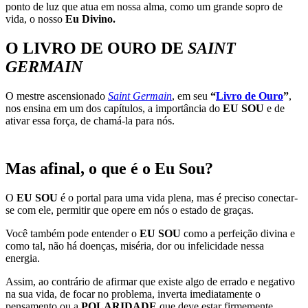
ponto de luz que atua em nossa alma, como um grande sopro de
vida, o nosso
Eu Divino.
O LIVRO DE OURO DE
SAINT
GERMAIN
O mestre ascensionado
Saint Germain
, em seu
“
Livro de Ouro
”
,
nos ensina em um dos capítulos, a importância do
EU SOU
e de
ativar essa força, de chamá-la para nós.
Mas afinal, o que é o
Eu Sou?
O
EU SOU
é o portal para uma vida plena, mas é preciso conectar-
se com ele, permitir que opere em nós o estado de graças.
Você também pode entender o
EU SOU
como a perfeição divina e
como tal, não há doenças, miséria, dor ou infelicidade nessa
energia.
Assim, ao contrário de afirmar que existe algo de errado e negativo
na sua vida, de focar no problema, inverta imediatamente o
pensamento ou a
POLARIDADE
que deve estar firmemente