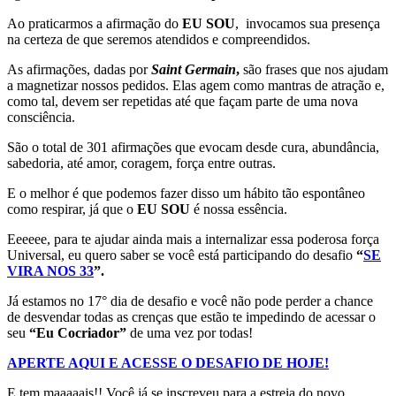
Ao praticarmos a afirmação do
EU SOU
, invocamos sua presença
na certeza de que seremos atendidos e compreendidos.
As afirmações, dadas por
Saint Germain
,
são frases que nos ajudam
a magnetizar nossos pedidos. Elas agem como mantras de atração e,
como tal, devem ser repetidas até que façam parte de uma nova
consciência.
São o total de 301 afirmações que evocam desde cura, abundância,
sabedoria, até amor, coragem, força entre outras.
E o melhor é que podemos fazer disso um hábito tão espontâneo
como respirar, já que o
EU SOU
é nossa essência.
Eeeeee, para te ajudar ainda mais a internalizar essa poderosa força
Universal, eu quero saber se você está participando do desafio
“
SE
VIRA NOS 33
”.
Já estamos no 17° dia de desafio e você não pode perder a chance
de desvendar todas as crenças que estão te impedindo de acessar o
seu
“Eu Cocriador”
de uma vez por todas!
APERTE AQUI E ACESSE O DESAFIO DE HOJE!
E tem maaaaais!! Você já se inscreveu para a estreia do novo