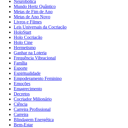
Neurobótica
Mundo Hertz Quântico
Metas de Fim de Ano
Metas de Ano Novo
Livros e Filmes
Leis Universais da Cocriação
HoloStart
Holo Cocriação
Holo Cine
Hermetismo
Ganhar na Loteria
Frequência Vibracional
Família
Esporte
Espiritualidade
Empoderamento Feminino
Emoções
Emagrecimento
Decretos
Cocriador Milionário
Ciência
Carreira Profissional
Carreira
Blindagem Energética
Bem-Estar