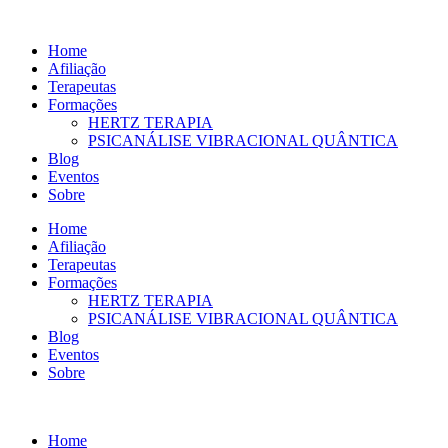
Ir
para
Home
o
Afiliação
conteúdo
Terapeutas
Formações
HERTZ TERAPIA
PSICANÁLISE VIBRACIONAL QUÂNTICA
Blog
Eventos
Sobre
Home
Afiliação
Terapeutas
Formações
HERTZ TERAPIA
PSICANÁLISE VIBRACIONAL QUÂNTICA
Blog
Eventos
Sobre
Home