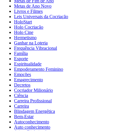
Metas de Fim de Ano
Metas de Ano Novo
Livros e Filmes
Leis Universais da Cocriação
HoloStart
Holo Cocriação
Holo Cine
Hermetismo
Ganhar na Loteria
Frequência Vibracional
Família
Esporte
Espiritualidade
Empoderamento Feminino
Emoções
Emagrecimento
Decretos
Cocriador Milionário
Ciência
Carreira Profissional
Carreira
Blindagem Energética
Bem-Estar
Autoconhecimento
Auto conhecimento