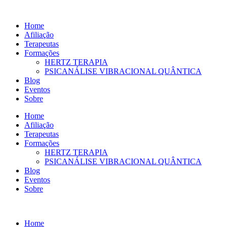
Ir
para
Home
o
Afiliação
conteúdo
Terapeutas
Formações
HERTZ TERAPIA
PSICANÁLISE VIBRACIONAL QUÂNTICA
Blog
Eventos
Sobre
Home
Afiliação
Terapeutas
Formações
HERTZ TERAPIA
PSICANÁLISE VIBRACIONAL QUÂNTICA
Blog
Eventos
Sobre
Home