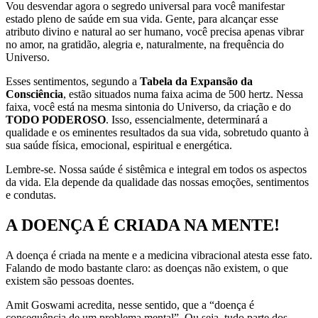
Vou desvendar agora o segredo universal para você manifestar
estado pleno de saúde em sua vida. Gente, para alcançar esse
atributo divino e natural ao ser humano, você precisa apenas vibrar
no amor, na gratidão, alegria e, naturalmente, na frequência do
Universo.
Esses sentimentos, segundo a
Tabela da Expansão da
Consciência
, estão situados numa faixa acima de 500 hertz. Nessa
faixa, você está na mesma sintonia do Universo, da criação e do
TODO PODEROSO
. Isso, essencialmente, determinará a
qualidade e os eminentes resultados da sua vida, sobretudo quanto à
sua saúde física, emocional, espiritual e energética.
Lembre-se. Nossa saúde é sistêmica e integral em todos os aspectos
da vida. Ela depende da qualidade das nossas emoções, sentimentos
e condutas.
A DOENÇA É CRIADA NA MENTE!
A doença é criada na mente e a medicina vibracional atesta esse fato.
Falando de modo bastante claro: as doenças não existem, o que
existem são pessoas doentes.
Amit Goswami acredita, nesse sentido, que a “doença é
consequência de um problema mental”. Ou seja, tudo parte dos