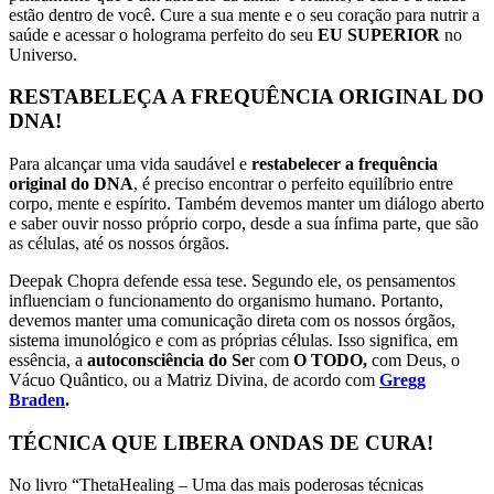
estão dentro de você. Cure a sua mente e o seu coração para nutrir a
saúde e acessar o holograma perfeito do seu
EU SUPERIOR
no
Universo.
RESTABELEÇA A FREQUÊNCIA ORIGINAL DO
DNA!
Para alcançar uma vida saudável e
restabelecer a frequência
original do DNA
, é preciso encontrar o perfeito equilíbrio entre
corpo, mente e espírito. Também devemos manter um diálogo aberto
e saber ouvir nosso próprio corpo, desde a sua ínfima parte, que são
as células, até os nossos órgãos.
Deepak Chopra defende essa tese. Segundo ele, os pensamentos
influenciam o funcionamento do organismo humano. Portanto,
devemos manter uma comunicação direta com os nossos órgãos,
sistema imunológico e com as próprias células. Isso significa, em
essência, a
autoconsciência do Se
r com
O TODO,
com Deus, o
Vácuo Quântico, ou a Matriz Divina, de acordo com
Gregg
Braden
.
TÉCNICA QUE LIBERA ONDAS DE CURA!
No livro “ThetaHealing – Uma das mais poderosas técnicas