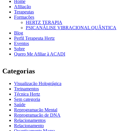
Home
Afiliação
Terapeutas
Formações
HERTZ TERAPIA
PSICANÁLISE VIBRACIONAL QUÂNTICA
Blog
Perfil Terapeuta Hertz
Eventos
Sobre
Quero Me Afiliar à ACADI
Categorias
Visualização Holográgica
Treinamentos
Técnica Hertz
Sem categoria
Saúde
Reprogramação Mental
Reprogramação de DNA
Relacionamentos
Relacionamento
Quanticamente Magra