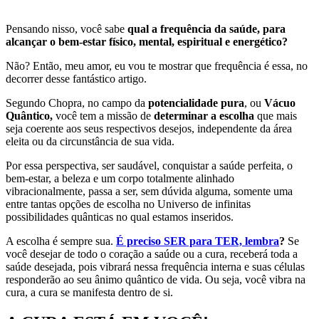
Pensando nisso, você sabe
qual a frequência da saúde, para
alcançar o bem-estar físico, mental, espiritual e energético?
Não? Então, meu amor, eu vou te mostrar que frequência é essa, no
decorrer desse fantástico artigo.
Segundo Chopra, no campo da
potencialidade pura
, ou
Vácuo
Quântico,
você tem a missão de
determinar a escolha
que mais
seja coerente aos seus respectivos desejos, independente da área
eleita ou da circunstância de sua vida.
Por essa perspectiva, ser saudável, conquistar a saúde perfeita, o
bem-estar, a beleza e um corpo totalmente alinhado
vibracionalmente, passa a ser, sem dúvida alguma, somente uma
entre tantas opções de escolha no Universo de infinitas
possibilidades quânticas no qual estamos inseridos.
A escolha é sempre sua.
É preciso SER para TER, lembra
?
Se
você desejar de todo o coração a saúde ou a cura, receberá toda a
saúde desejada, pois vibrará nessa frequência interna e suas células
responderão ao seu ânimo quântico de vida. Ou seja, você vibra na
cura, a cura se manifesta dentro de si.