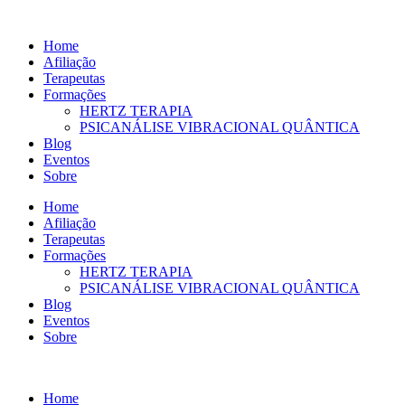
Ir
para
Home
o
Afiliação
conteúdo
Terapeutas
Formações
HERTZ TERAPIA
PSICANÁLISE VIBRACIONAL QUÂNTICA
Blog
Eventos
Sobre
Home
Afiliação
Terapeutas
Formações
HERTZ TERAPIA
PSICANÁLISE VIBRACIONAL QUÂNTICA
Blog
Eventos
Sobre
Home