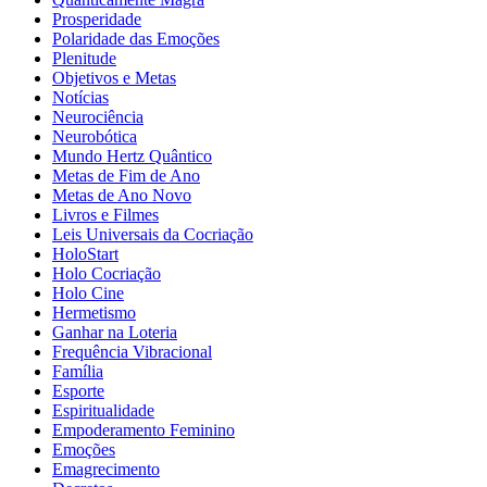
Prosperidade
Polaridade das Emoções
Plenitude
Objetivos e Metas
Notícias
Neurociência
Neurobótica
Mundo Hertz Quântico
Metas de Fim de Ano
Metas de Ano Novo
Livros e Filmes
Leis Universais da Cocriação
HoloStart
Holo Cocriação
Holo Cine
Hermetismo
Ganhar na Loteria
Frequência Vibracional
Família
Esporte
Espiritualidade
Empoderamento Feminino
Emoções
Emagrecimento