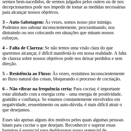
sermos bem-sucedidos, de sermos julgados pelos outros ou de nos
decepcionarmos pode nos impedir de tomar as medidas necessárias
para alcançar nossos objetivos.
3 – Auto-Sabotagem:
Às vezes, somos nosso pior inimigo.
Podemos nos sabotar inconscientemente, procrastinando, nos
distraindo ou nos colocando em situações que minam nossos
esforços.
4 – Falta de Clareza:
Se não temos uma visão clara do que
queremos alcançar, é difícil manifestá-lo em nossa realidade. A falta
de clareza sobre nossos objetivos pode nos deixar perdidos e sem
direção.
5 – Resistência ao Fluxo:
Às vezes, resistimos inconscientemente
ao fluxo natural das coisas, bloqueando o processo de cocriação.
6 – Não vibrar na frequência certa:
Para cocriar, é importante
estar alinhado com a energia certa – uma energia de positividade,
gratidão e confiança. Se estamos constantemente envolvidos em
negatividade, ressentimento ou auto-dúvida, é mais difícil atrair o
que desejamos.
Esses são apenas alguns dos motivos pelos quais algumas pessoas
lutam para cocriar o que desejam. Reconhecer e superar essas
barreiras é essencial para desbloquear nosso potencial de