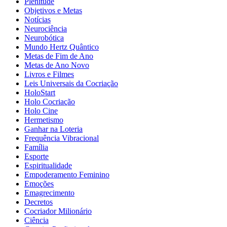
Plenitude
Objetivos e Metas
Notícias
Neurociência
Neurobótica
Mundo Hertz Quântico
Metas de Fim de Ano
Metas de Ano Novo
Livros e Filmes
Leis Universais da Cocriação
HoloStart
Holo Cocriação
Holo Cine
Hermetismo
Ganhar na Loteria
Frequência Vibracional
Família
Esporte
Espiritualidade
Empoderamento Feminino
Emoções
Emagrecimento
Decretos
Cocriador Milionário
Ciência