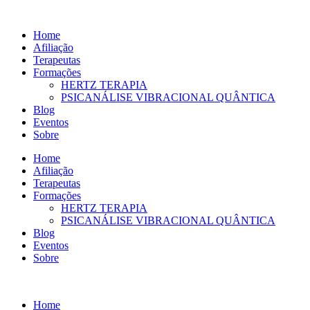
Ir
para
Home
o
Afiliação
conteúdo
Terapeutas
Formações
HERTZ TERAPIA
PSICANÁLISE VIBRACIONAL QUÂNTICA
Blog
Eventos
Sobre
Home
Afiliação
Terapeutas
Formações
HERTZ TERAPIA
PSICANÁLISE VIBRACIONAL QUÂNTICA
Blog
Eventos
Sobre
Home