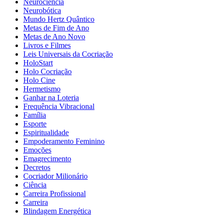
Neurociência
Neurobótica
Mundo Hertz Quântico
Metas de Fim de Ano
Metas de Ano Novo
Livros e Filmes
Leis Universais da Cocriação
HoloStart
Holo Cocriação
Holo Cine
Hermetismo
Ganhar na Loteria
Frequência Vibracional
Família
Esporte
Espiritualidade
Empoderamento Feminino
Emoções
Emagrecimento
Decretos
Cocriador Milionário
Ciência
Carreira Profissional
Carreira
Blindagem Energética