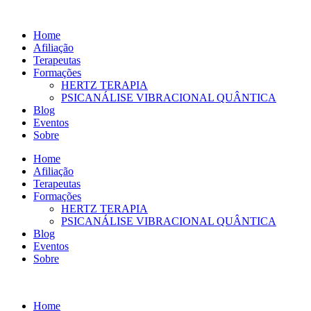
Ir
para
Home
o
Afiliação
conteúdo
Terapeutas
Formações
HERTZ TERAPIA
PSICANÁLISE VIBRACIONAL QUÂNTICA
Blog
Eventos
Sobre
Home
Afiliação
Terapeutas
Formações
HERTZ TERAPIA
PSICANÁLISE VIBRACIONAL QUÂNTICA
Blog
Eventos
Sobre
Home