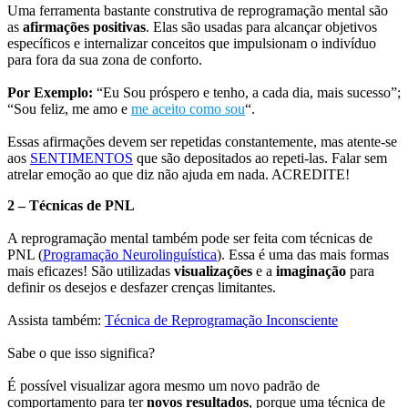
Uma ferramenta bastante construtiva de reprogramação mental são
as
afirmações positivas
. Elas são usadas para alcançar objetivos
específicos e internalizar conceitos que impulsionam o indivíduo
para fora da sua zona de conforto.
Por Exemplo:
“Eu Sou próspero e tenho, a cada dia, mais sucesso”;
“Sou feliz, me amo e
me aceito como sou
“.
Essas afirmações devem ser repetidas constantemente, mas atente-se
aos
SENTIMENTOS
que são depositados ao repeti-las. Falar sem
atrelar emoção ao que diz não ajuda em nada. ACREDITE!
2 – Técnicas de PNL
A reprogramação mental também pode ser feita com técnicas de
PNL (
Programação Neurolinguística
). Essa é uma das mais formas
mais eficazes! São utilizadas
visualizações
e a
imaginação
para
definir os desejos e desfazer crenças limitantes.
Assista também:
Técnica de Reprogramação Inconsciente
Sabe o que isso significa?
É possível visualizar agora mesmo um novo padrão de
comportamento para ter
novos resultados
, porque uma técnica de