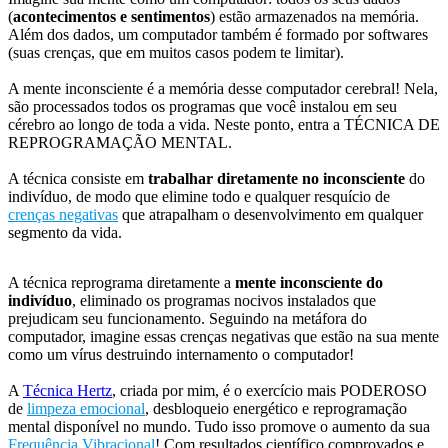
(
acontecimentos e sentimentos
) estão armazenados na memória.
Além dos dados, um computador também é formado por softwares
(suas crenças, que em muitos casos podem te limitar).
A mente inconsciente é a memória desse computador cerebral! Nela,
são processados todos os programas que você instalou em seu
cérebro ao longo de toda a vida. Neste ponto, entra a TÉCNICA DE
REPROGRAMAÇÃO MENTAL.
A técnica consiste em
trabalhar diretamente no inconsciente
do
indivíduo, de modo que elimine todo e qualquer resquício de
crenças negativas
que atrapalham o desenvolvimento em qualquer
segmento da vida.
A técnica reprograma diretamente a
mente inconsciente do
indivíduo
, eliminado os programas nocivos instalados que
prejudicam seu funcionamento. Seguindo na metáfora do
computador, imagine essas crenças negativas que estão na sua mente
como um vírus destruindo internamento o computador!
A
Técnica Hertz
, criada por mim, é o exercício mais PODEROSO
de
limpeza emocional
, desbloqueio energético e reprogramação
mental disponível no mundo. Tudo isso promove o aumento da sua
Frequência Vibracional
! Com resultados científico comprovados e