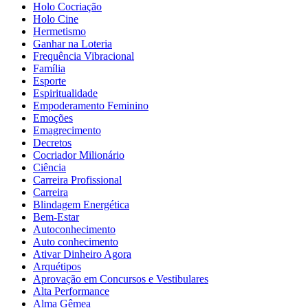
Holo Cocriação
Holo Cine
Hermetismo
Ganhar na Loteria
Frequência Vibracional
Família
Esporte
Espiritualidade
Empoderamento Feminino
Emoções
Emagrecimento
Decretos
Cocriador Milionário
Ciência
Carreira Profissional
Carreira
Blindagem Energética
Bem-Estar
Autoconhecimento
Auto conhecimento
Ativar Dinheiro Agora
Arquétipos
Aprovação em Concursos e Vestibulares
Alta Performance
Alma Gêmea