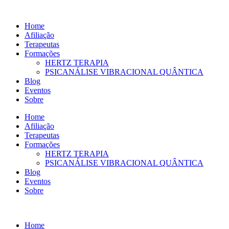
Ir
para
Home
o
Afiliação
conteúdo
Terapeutas
Formações
HERTZ TERAPIA
PSICANÁLISE VIBRACIONAL QUÂNTICA
Blog
Eventos
Sobre
Home
Afiliação
Terapeutas
Formações
HERTZ TERAPIA
PSICANÁLISE VIBRACIONAL QUÂNTICA
Blog
Eventos
Sobre
Home