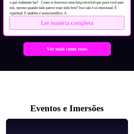
o que realmente faz? Como se houvesse uma força invisível que puxa você para
trás, mesmo quando tudo parece estar indo bem? Isso não é só emocional. É
espiritual. E também é neurocientífico. A...
Ler matéria completa
Ver mais como esses
Eventos e Imersões