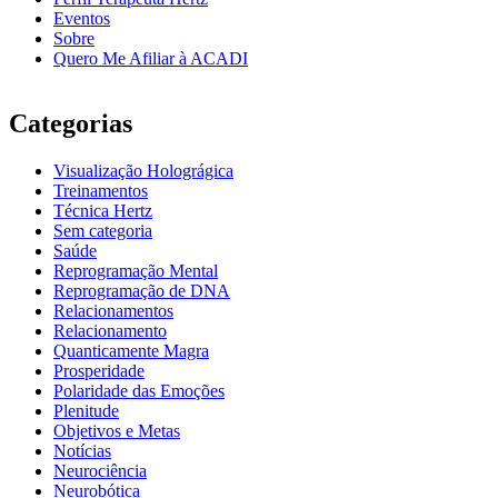
Eventos
Sobre
Quero Me Afiliar à ACADI
Categorias
Visualização Holográgica
Treinamentos
Técnica Hertz
Sem categoria
Saúde
Reprogramação Mental
Reprogramação de DNA
Relacionamentos
Relacionamento
Quanticamente Magra
Prosperidade
Polaridade das Emoções
Plenitude
Objetivos e Metas
Notícias
Neurociência
Neurobótica