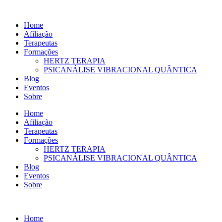
Ir
para
Home
o
Afiliação
conteúdo
Terapeutas
Formações
HERTZ TERAPIA
PSICANÁLISE VIBRACIONAL QUÂNTICA
Blog
Eventos
Sobre
Home
Afiliação
Terapeutas
Formações
HERTZ TERAPIA
PSICANÁLISE VIBRACIONAL QUÂNTICA
Blog
Eventos
Sobre
Home