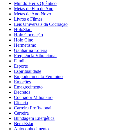
Mundo Hertz Quântico
Metas de Fim de Ano
Metas de Ano Novo
Livros e Filmes
Leis Universais da Cocriação
HoloStart
Holo Cocriação
Holo Cine
Hermetismo
Ganhar na Loteria
Frequência Vibracional
Família
Esporte
Espiritualidade
Empoderamento Feminino
Emoções
Emagrecimento
Decretos
Cocriador Milionário
Ciência
Carreira Profissional
Carreira
Blindagem Energética
Bem-Estar
Autoconhecimento