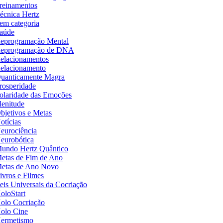
reinamentos
écnica Hertz
em categoria
aúde
eprogramação Mental
eprogramação de DNA
elacionamentos
elacionamento
uanticamente Magra
rosperidade
olaridade das Emoções
lenitude
bjetivos e Metas
otícias
eurociência
eurobótica
undo Hertz Quântico
etas de Fim de Ano
etas de Ano Novo
ivros e Filmes
eis Universais da Cocriação
oloStart
olo Cocriação
olo Cine
ermetismo