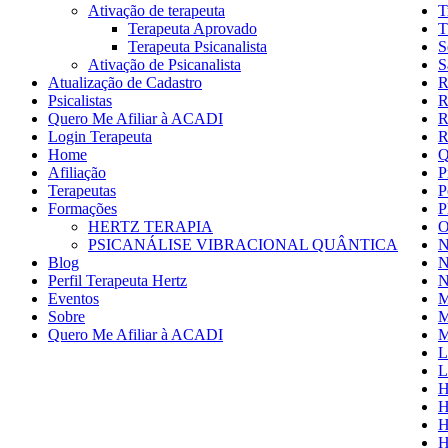
Ativação de terapeuta
T
Terapeuta Aprovado
T
Terapeuta Psicanalista
S
Ativação de Psicanalista
S
Atualização de Cadastro
R
Psicalistas
R
Quero Me Afiliar à ACADI
R
Login Terapeuta
R
Home
Q
Afiliação
P
Terapeutas
P
Formações
P
HERTZ TERAPIA
O
PSICANÁLISE VIBRACIONAL QUÂNTICA
N
Blog
N
Perfil Terapeuta Hertz
N
Eventos
M
Sobre
M
Quero Me Afiliar à ACADI
M
L
L
H
H
H
H