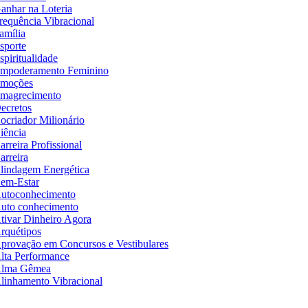
anhar na Loteria
requência Vibracional
amília
sporte
spiritualidade
mpoderamento Feminino
moções
magrecimento
ecretos
ocriador Milionário
iência
arreira Profissional
arreira
lindagem Energética
em-Estar
utoconhecimento
uto conhecimento
tivar Dinheiro Agora
rquétipos
provação em Concursos e Vestibulares
lta Performance
lma Gêmea
linhamento Vibracional