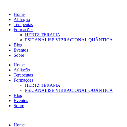
Ir
para
Home
o
Afiliação
conteúdo
Terapeutas
Formações
HERTZ TERAPIA
PSICANÁLISE VIBRACIONAL QUÂNTICA
Blog
Eventos
Sobre
Home
Afiliação
Terapeutas
Formações
HERTZ TERAPIA
PSICANÁLISE VIBRACIONAL QUÂNTICA
Blog
Eventos
Sobre
Home