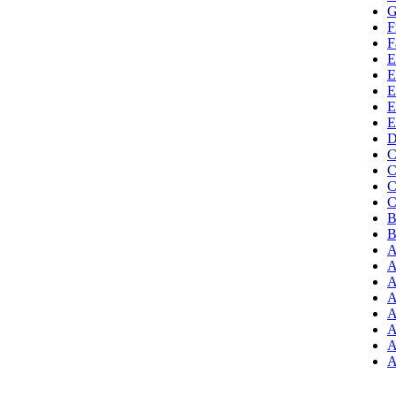
G
F
F
E
E
E
E
E
D
C
C
C
C
B
B
A
A
A
A
A
A
A
A