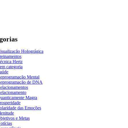
gorias
isualização Holográgica
reinamentos
écnica Hertz
em categoria
aúde
eprogramação Mental
eprogramação de DNA
elacionamentos
elacionamento
uanticamente Magra
rosperidade
olaridade das Emoções
lenitude
bjetivos e Metas
otícias