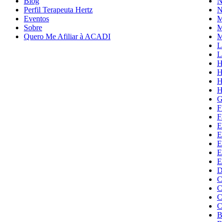
Blog
N
Perfil Terapeuta Hertz
N
Eventos
M
Sobre
M
Quero Me Afiliar à ACADI
M
L
L
H
H
H
H
G
F
F
E
E
E
E
E
D
C
C
C
C
B