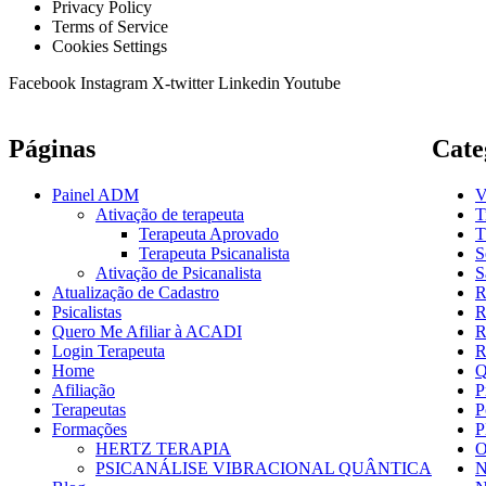
Privacy Policy
Terms of Service
Cookies Settings
Facebook
Instagram
X-twitter
Linkedin
Youtube
Páginas
Cate
Painel ADM
V
Ativação de terapeuta
T
Terapeuta Aprovado
T
Terapeuta Psicanalista
S
Ativação de Psicanalista
S
Atualização de Cadastro
R
Psicalistas
R
Quero Me Afiliar à ACADI
R
Login Terapeuta
R
Home
Q
Afiliação
P
Terapeutas
P
Formações
P
HERTZ TERAPIA
O
PSICANÁLISE VIBRACIONAL QUÂNTICA
N