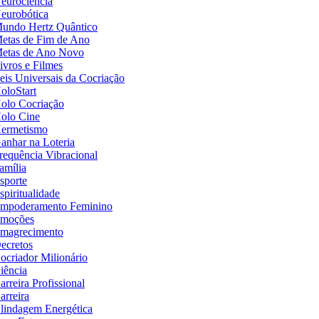
eurociência
eurobótica
undo Hertz Quântico
etas de Fim de Ano
etas de Ano Novo
ivros e Filmes
eis Universais da Cocriação
oloStart
olo Cocriação
olo Cine
ermetismo
anhar na Loteria
requência Vibracional
amília
sporte
spiritualidade
mpoderamento Feminino
moções
magrecimento
ecretos
ocriador Milionário
iência
arreira Profissional
arreira
lindagem Energética