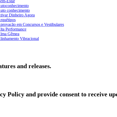
em-Estar
utoconhecimento
uto conhecimento
tivar Dinheiro Agora
rquétipos
provação em Concursos e Vestibulares
lta Performance
lma Gêmea
linhamento Vibracional
atures and releases.
acy Policy and provide consent to receive u