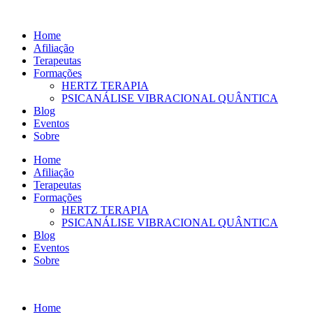
Ir
para
Home
o
Afiliação
conteúdo
Terapeutas
Formações
HERTZ TERAPIA
PSICANÁLISE VIBRACIONAL QUÂNTICA
Blog
Eventos
Sobre
Home
Afiliação
Terapeutas
Formações
HERTZ TERAPIA
PSICANÁLISE VIBRACIONAL QUÂNTICA
Blog
Eventos
Sobre
Home