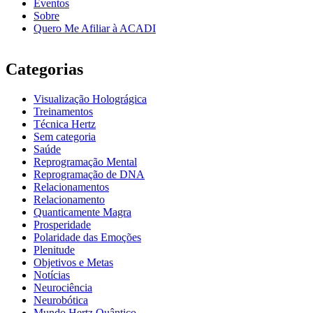
Eventos
Sobre
Quero Me Afiliar à ACADI
Categorias
Visualização Holográgica
Treinamentos
Técnica Hertz
Sem categoria
Saúde
Reprogramação Mental
Reprogramação de DNA
Relacionamentos
Relacionamento
Quanticamente Magra
Prosperidade
Polaridade das Emoções
Plenitude
Objetivos e Metas
Notícias
Neurociência
Neurobótica
Mundo Hertz Quântico