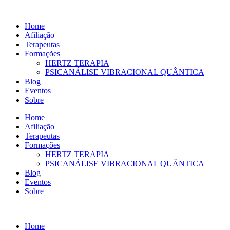
Ir
para
Home
o
Afiliação
conteúdo
Terapeutas
Formações
HERTZ TERAPIA
PSICANÁLISE VIBRACIONAL QUÂNTICA
Blog
Eventos
Sobre
Home
Afiliação
Terapeutas
Formações
HERTZ TERAPIA
PSICANÁLISE VIBRACIONAL QUÂNTICA
Blog
Eventos
Sobre
Home