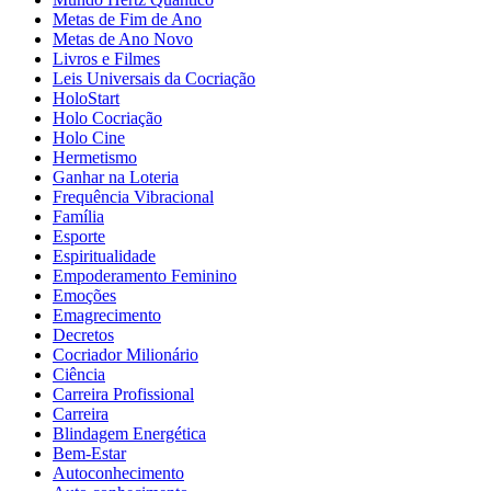
Metas de Fim de Ano
Metas de Ano Novo
Livros e Filmes
Leis Universais da Cocriação
HoloStart
Holo Cocriação
Holo Cine
Hermetismo
Ganhar na Loteria
Frequência Vibracional
Família
Esporte
Espiritualidade
Empoderamento Feminino
Emoções
Emagrecimento
Decretos
Cocriador Milionário
Ciência
Carreira Profissional
Carreira
Blindagem Energética
Bem-Estar
Autoconhecimento