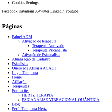
Cookies Settings
Facebook
Instagram
X-twitter
Linkedin
Youtube
Páginas
Painel ADM
Ativação de terapeuta
Terapeuta Aprovado
Terapeuta Psicanalista
Ativação de Psicanalista
Atualização de Cadastro
Psicalistas
Quero Me Afiliar à ACADI
Login Terapeuta
Home
Afiliação
Terapeutas
Formações
HERTZ TERAPIA
PSICANÁLISE VIBRACIONAL QUÂNTICA
Blog
Perfil Terapeuta Hertz