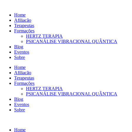
Ir
para
Home
o
Afiliação
conteúdo
Terapeutas
Formações
HERTZ TERAPIA
PSICANÁLISE VIBRACIONAL QUÂNTICA
Blog
Eventos
Sobre
Home
Afiliação
Terapeutas
Formações
HERTZ TERAPIA
PSICANÁLISE VIBRACIONAL QUÂNTICA
Blog
Eventos
Sobre
Home