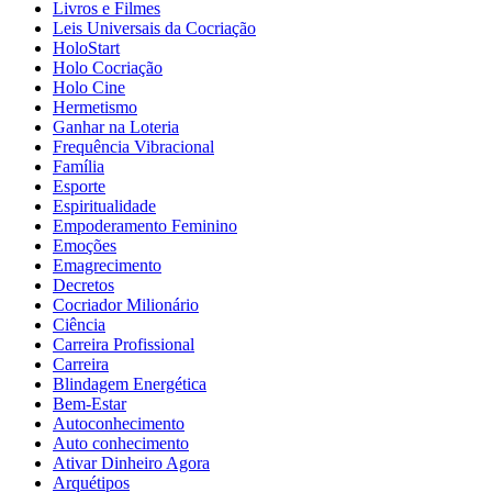
Livros e Filmes
Leis Universais da Cocriação
HoloStart
Holo Cocriação
Holo Cine
Hermetismo
Ganhar na Loteria
Frequência Vibracional
Família
Esporte
Espiritualidade
Empoderamento Feminino
Emoções
Emagrecimento
Decretos
Cocriador Milionário
Ciência
Carreira Profissional
Carreira
Blindagem Energética
Bem-Estar
Autoconhecimento
Auto conhecimento
Ativar Dinheiro Agora
Arquétipos