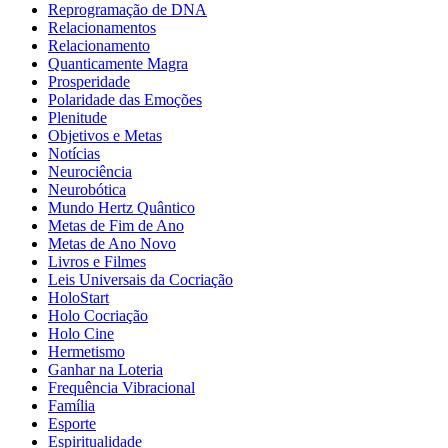
Reprogramação de DNA
Relacionamentos
Relacionamento
Quanticamente Magra
Prosperidade
Polaridade das Emoções
Plenitude
Objetivos e Metas
Notícias
Neurociência
Neurobótica
Mundo Hertz Quântico
Metas de Fim de Ano
Metas de Ano Novo
Livros e Filmes
Leis Universais da Cocriação
HoloStart
Holo Cocriação
Holo Cine
Hermetismo
Ganhar na Loteria
Frequência Vibracional
Família
Esporte
Espiritualidade