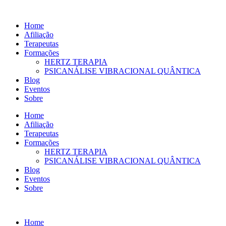
Ir
para
Home
o
Afiliação
conteúdo
Terapeutas
Formações
HERTZ TERAPIA
PSICANÁLISE VIBRACIONAL QUÂNTICA
Blog
Eventos
Sobre
Home
Afiliação
Terapeutas
Formações
HERTZ TERAPIA
PSICANÁLISE VIBRACIONAL QUÂNTICA
Blog
Eventos
Sobre
Home