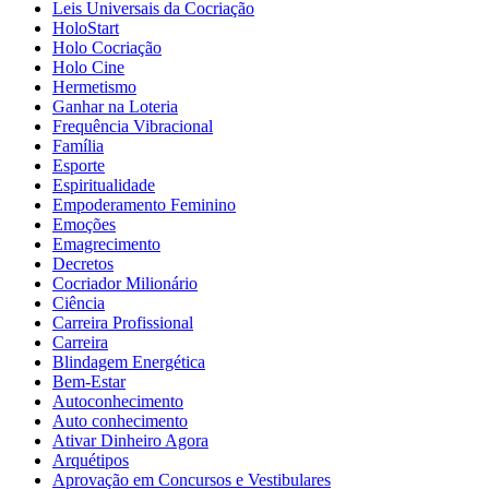
Leis Universais da Cocriação
HoloStart
Holo Cocriação
Holo Cine
Hermetismo
Ganhar na Loteria
Frequência Vibracional
Família
Esporte
Espiritualidade
Empoderamento Feminino
Emoções
Emagrecimento
Decretos
Cocriador Milionário
Ciência
Carreira Profissional
Carreira
Blindagem Energética
Bem-Estar
Autoconhecimento
Auto conhecimento
Ativar Dinheiro Agora
Arquétipos
Aprovação em Concursos e Vestibulares