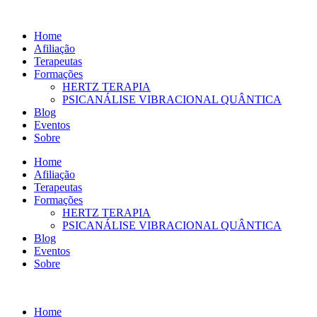
Ir
para
Home
o
Afiliação
conteúdo
Terapeutas
Formações
HERTZ TERAPIA
PSICANÁLISE VIBRACIONAL QUÂNTICA
Blog
Eventos
Sobre
Home
Afiliação
Terapeutas
Formações
HERTZ TERAPIA
PSICANÁLISE VIBRACIONAL QUÂNTICA
Blog
Eventos
Sobre
Home