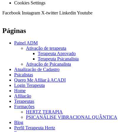
Cookies Settings
Facebook
Instagram
X-twitter
Linkedin
Youtube
Páginas
Painel ADM
Ativação de terapeuta
Terapeuta Aprovado
Terapeuta Psicanalista
Ativação de Psicanalista
Atualização de Cadastro
Psicalistas
Quero Me Afiliar à ACADI
Login Terapeuta
Home
Afiliação
Terapeutas
Formações
HERTZ TERAPIA
PSICANÁLISE VIBRACIONAL QUÂNTICA
Blog
Perfil Terapeuta Hertz