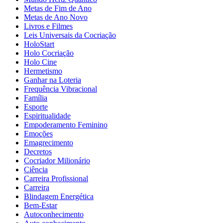
Metas de Fim de Ano
Metas de Ano Novo
Livros e Filmes
Leis Universais da Cocriação
HoloStart
Holo Cocriação
Holo Cine
Hermetismo
Ganhar na Loteria
Frequência Vibracional
Família
Esporte
Espiritualidade
Empoderamento Feminino
Emoções
Emagrecimento
Decretos
Cocriador Milionário
Ciência
Carreira Profissional
Carreira
Blindagem Energética
Bem-Estar
Autoconhecimento