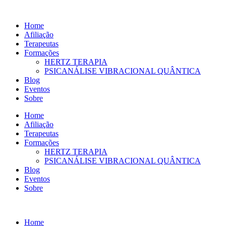
Ir
para
Home
o
Afiliação
conteúdo
Terapeutas
Formações
HERTZ TERAPIA
PSICANÁLISE VIBRACIONAL QUÂNTICA
Blog
Eventos
Sobre
Home
Afiliação
Terapeutas
Formações
HERTZ TERAPIA
PSICANÁLISE VIBRACIONAL QUÂNTICA
Blog
Eventos
Sobre
Home