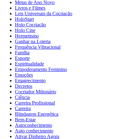
Metas de Ano Novo
Livros e Filmes
Leis Universais da Cocriação
HoloStart
Holo Cocriação
Holo Cine
Hermetismo
Ganhar na Loteria
Frequência Vibracional
Família
Esporte
Espiritualidade
Empoderamento Feminino
Emoções
Emagrecimento
Decretos
Cocriador Milionário
Ciência
Carreira Profissional
Carreira
Blindagem Energética
Bem-Estar
Autoconhecimento
Auto conhecimento
Ativar Dinheiro Agora