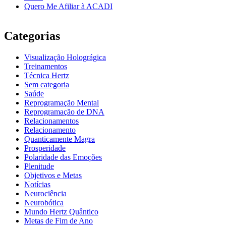
Quero Me Afiliar à ACADI
Categorias
Visualização Holográgica
Treinamentos
Técnica Hertz
Sem categoria
Saúde
Reprogramação Mental
Reprogramação de DNA
Relacionamentos
Relacionamento
Quanticamente Magra
Prosperidade
Polaridade das Emoções
Plenitude
Objetivos e Metas
Notícias
Neurociência
Neurobótica
Mundo Hertz Quântico
Metas de Fim de Ano