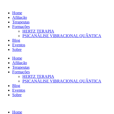
Ir
para
Home
o
Afiliação
conteúdo
Terapeutas
Formações
HERTZ TERAPIA
PSICANÁLISE VIBRACIONAL QUÂNTICA
Blog
Eventos
Sobre
Home
Afiliação
Terapeutas
Formações
HERTZ TERAPIA
PSICANÁLISE VIBRACIONAL QUÂNTICA
Blog
Eventos
Sobre
Home