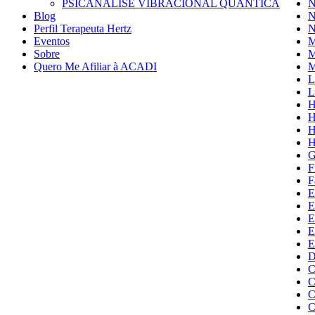
PSICANÁLISE VIBRACIONAL QUÂNTICA
N
Blog
N
Perfil Terapeuta Hertz
N
Eventos
M
Sobre
M
Quero Me Afiliar à ACADI
M
L
L
H
H
H
H
G
F
F
E
E
E
E
E
D
C
C
C
C