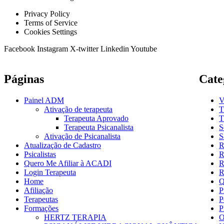
Privacy Policy
Terms of Service
Cookies Settings
Facebook
Instagram
X-twitter
Linkedin
Youtube
Páginas
Cate
Painel ADM
V
Ativação de terapeuta
T
Terapeuta Aprovado
T
Terapeuta Psicanalista
S
Ativação de Psicanalista
S
Atualização de Cadastro
R
Psicalistas
R
Quero Me Afiliar à ACADI
R
Login Terapeuta
R
Home
Q
Afiliação
P
Terapeutas
P
Formações
P
HERTZ TERAPIA
O