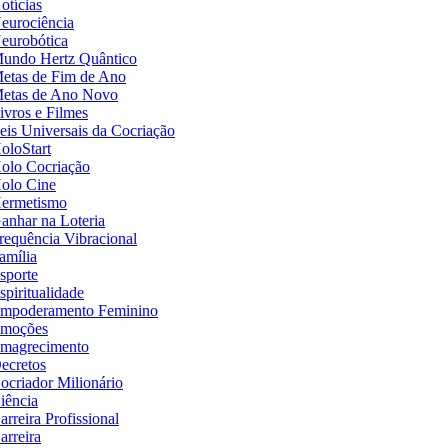
otícias
eurociência
eurobótica
undo Hertz Quântico
etas de Fim de Ano
etas de Ano Novo
ivros e Filmes
eis Universais da Cocriação
oloStart
olo Cocriação
olo Cine
ermetismo
anhar na Loteria
requência Vibracional
amília
sporte
spiritualidade
mpoderamento Feminino
moções
magrecimento
ecretos
ocriador Milionário
iência
arreira Profissional
arreira