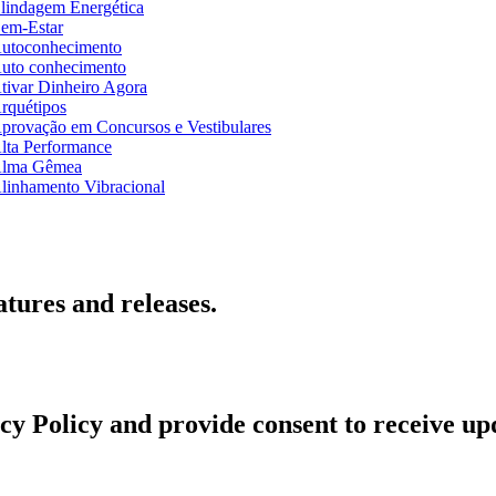
lindagem Energética
em-Estar
utoconhecimento
uto conhecimento
tivar Dinheiro Agora
rquétipos
provação em Concursos e Vestibulares
lta Performance
lma Gêmea
linhamento Vibracional
atures and releases.
acy Policy and provide consent to receive u