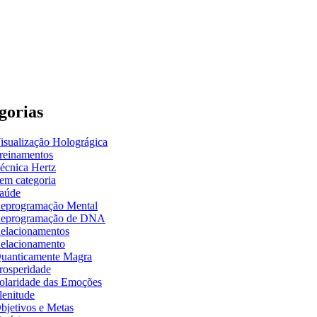
gorias
isualização Holográgica
reinamentos
écnica Hertz
em categoria
aúde
eprogramação Mental
eprogramação de DNA
elacionamentos
elacionamento
uanticamente Magra
rosperidade
olaridade das Emoções
lenitude
bjetivos e Metas