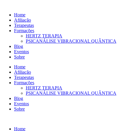
Ir
para
Home
o
Afiliação
conteúdo
Terapeutas
Formações
HERTZ TERAPIA
PSICANÁLISE VIBRACIONAL QUÂNTICA
Blog
Eventos
Sobre
Home
Afiliação
Terapeutas
Formações
HERTZ TERAPIA
PSICANÁLISE VIBRACIONAL QUÂNTICA
Blog
Eventos
Sobre
Home