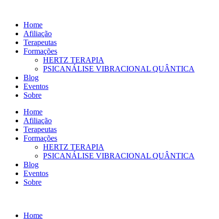
Ir
para
Home
o
Afiliação
conteúdo
Terapeutas
Formações
HERTZ TERAPIA
PSICANÁLISE VIBRACIONAL QUÂNTICA
Blog
Eventos
Sobre
Home
Afiliação
Terapeutas
Formações
HERTZ TERAPIA
PSICANÁLISE VIBRACIONAL QUÂNTICA
Blog
Eventos
Sobre
Home