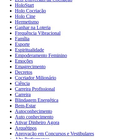
HoloStart
Holo Cocriação
Holo Cine
Hermetismo
Ganhar na Loteria
Frequência Vibracional
Família
Esporte
Espiritualidade
Empoderamento Feminino
Emoções
Emagrecimento
Decretos
Cocriador Milionário
Ciência
Carreira Profissional
Carreira
Blindagem Energética
Bem-Estar
Autoconhecimento
Auto conhecimento
Ativar Dinheiro Agora
Arquétipos
Aprovação em Concursos e Vestibulares