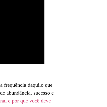
a frequência daquilo que
 de abundância, sucesso e
nal e por que você deve