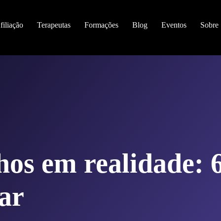
filiação
Terapeutas
Formações
Blog
Eventos
Sobre
os em realidade: 
ar