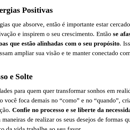
ergias Positivas
rgias que absorve, então é importante estar cercad
ivação e inspirem o seu crescimento. Então
se afa
oas que estão alinhadas com o seu propósito
. Is
sam ampliar sua visão e te manter conectado com
so e Solte
ades para quem quer transformar sonhos em reali
do você foca demais no “como” e no “quando”, cri
ação.
Confie no processo e se liberte da necessid
m maneiras de realizar os seus desejos de formas 
xo da vida trabalhe ao seu favor.