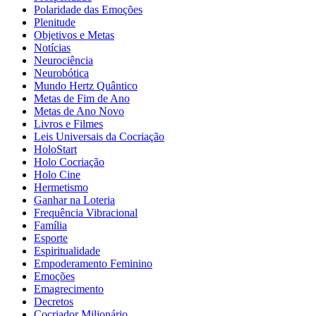
Polaridade das Emoções
Plenitude
Objetivos e Metas
Notícias
Neurociência
Neurobótica
Mundo Hertz Quântico
Metas de Fim de Ano
Metas de Ano Novo
Livros e Filmes
Leis Universais da Cocriação
HoloStart
Holo Cocriação
Holo Cine
Hermetismo
Ganhar na Loteria
Frequência Vibracional
Família
Esporte
Espiritualidade
Empoderamento Feminino
Emoções
Emagrecimento
Decretos
Cocriador Milionário