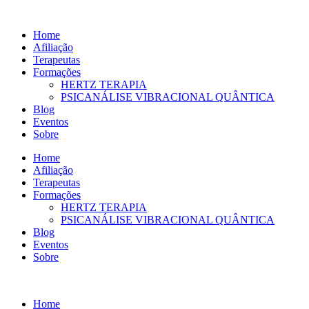
Ir
para
Home
o
Afiliação
conteúdo
Terapeutas
Formações
HERTZ TERAPIA
PSICANÁLISE VIBRACIONAL QUÂNTICA
Blog
Eventos
Sobre
Home
Afiliação
Terapeutas
Formações
HERTZ TERAPIA
PSICANÁLISE VIBRACIONAL QUÂNTICA
Blog
Eventos
Sobre
Home