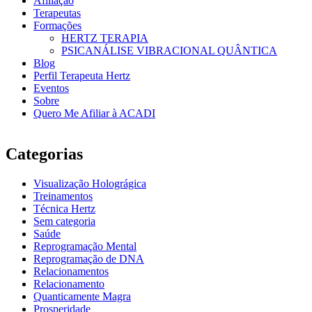
Afiliação
Terapeutas
Formações
HERTZ TERAPIA
PSICANÁLISE VIBRACIONAL QUÂNTICA
Blog
Perfil Terapeuta Hertz
Eventos
Sobre
Quero Me Afiliar à ACADI
Categorias
Visualização Holográgica
Treinamentos
Técnica Hertz
Sem categoria
Saúde
Reprogramação Mental
Reprogramação de DNA
Relacionamentos
Relacionamento
Quanticamente Magra
Prosperidade