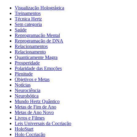
Visualização Holográgica
Treinamentos
Técnica Hertz
Sem categoria
Saúde
Reprogramação Mental
Reprogramação de DNA
Relacionamentos
Relacionamento
Quanticamente Magra
Prosperidade
Polaridade das Emoções
Plenitude
Objetivos e Metas
Notícias
Neurociência
Neurobótica
Mundo Hertz Quântico
Metas de Fim de Ano
Metas de Ano Novo
Livros e Filmes
Leis Universais da Cocriação
HoloStart
Holo Cocriação