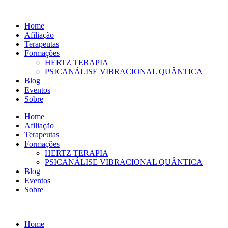
Ir
para
Home
o
Afiliação
conteúdo
Terapeutas
Formações
HERTZ TERAPIA
PSICANÁLISE VIBRACIONAL QUÂNTICA
Blog
Eventos
Sobre
Home
Afiliação
Terapeutas
Formações
HERTZ TERAPIA
PSICANÁLISE VIBRACIONAL QUÂNTICA
Blog
Eventos
Sobre
Home