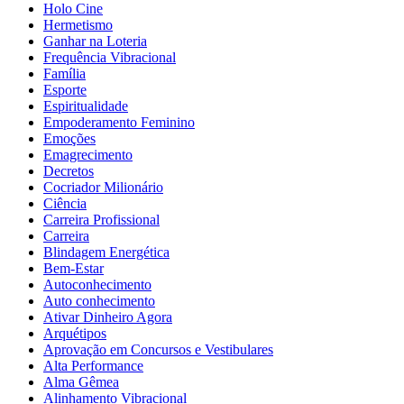
Holo Cine
Hermetismo
Ganhar na Loteria
Frequência Vibracional
Família
Esporte
Espiritualidade
Empoderamento Feminino
Emoções
Emagrecimento
Decretos
Cocriador Milionário
Ciência
Carreira Profissional
Carreira
Blindagem Energética
Bem-Estar
Autoconhecimento
Auto conhecimento
Ativar Dinheiro Agora
Arquétipos
Aprovação em Concursos e Vestibulares
Alta Performance
Alma Gêmea
Alinhamento Vibracional