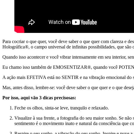
Para cocriar o que quer, você deve saber o que quer com clareza e de
Holográfica®, o campo universal de infinitas possibilidades, que são o
Quando isso acontecer e você vibrar intensamente em seu interior, sent
Eu chamo isso também de EMOSENTIZAR®, quando você POTENC
A ação mais EFETIVA está no SENTIR e na vibração emocional do s
Mas, antes disso, lembre-se: você deve saber o que quer e o que desej
Por isso, aqui vão 3 dicas precisosas:
Feche os olhos, sinta-se leve, tranquilo e relaxado.
Visualize à sua frente, a fotografia do seu maior sonho. Se não
sentimento é o movimento inato e natural da consciência q
Respire o seu sonho, a vibração do seu sonho. Inspire e puxe a e