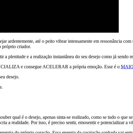
sejar ardentemente, até o peito vibrar intensamente em ressonância com
 próprio criador.
ir a plenitude e a realização instantânea do seu desejo como já sendo re
IALIZA e consegue ACELERAR a própria emoção. Esse é o
MAIO
eu desejo.
a.
 souber qual é o desejo, apenas sinta-se realizado, como se tudo o que 
ue cocria a realidade. Por isso, é preciso sentir, emosentir e po
nergia do próprio coração. Essa energia da cocriação sonhada vai entrar