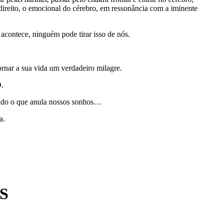
 direito, o emocional do cérebro, em ressonância com a iminente
ntece, ninguém pode tirar isso de nós.
ar a sua vida um verdadeiro milagre.
.
udo o que anula nossos sonhos…
a.
S