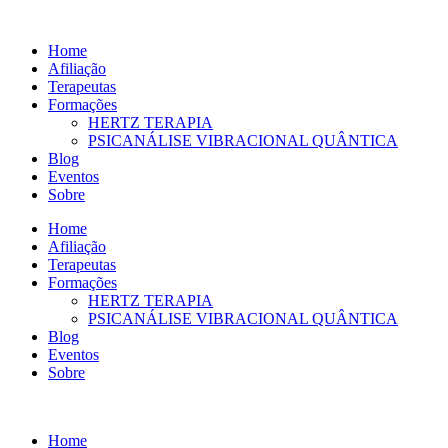
Ir
para
Home
o
Afiliação
conteúdo
Terapeutas
Formações
HERTZ TERAPIA
PSICANÁLISE VIBRACIONAL QUÂNTICA
Blog
Eventos
Sobre
Home
Afiliação
Terapeutas
Formações
HERTZ TERAPIA
PSICANÁLISE VIBRACIONAL QUÂNTICA
Blog
Eventos
Sobre
Home