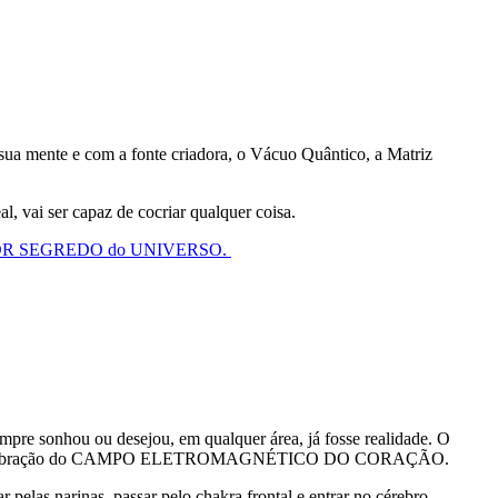
 sua mente e com a fonte criadora, o Vácuo Quântico, a Matriz
al, vai ser capaz de cocriar qualquer coisa.
R SEGREDO do UNIVERSO.
sempre sonhou ou desejou, em qualquer área, já fosse realidade. O
tencializar a vibração do CAMPO ELETROMAGNÉTICO DO CORAÇÃO.
 pelas narinas, passar pelo chakra frontal e entrar no cérebro,