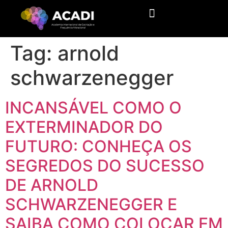
Tag:
arnold
schwarzenegger
INCANSÁVEL COMO O
EXTERMINADOR DO
FUTURO: CONHEÇA OS
SEGREDOS DO SUCESSO
DE ARNOLD
SCHWARZENEGGER E
SAIBA COMO COLOCAR EM