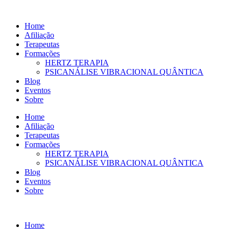
Ir
para
Home
o
Afiliação
conteúdo
Terapeutas
Formações
HERTZ TERAPIA
PSICANÁLISE VIBRACIONAL QUÂNTICA
Blog
Eventos
Sobre
Home
Afiliação
Terapeutas
Formações
HERTZ TERAPIA
PSICANÁLISE VIBRACIONAL QUÂNTICA
Blog
Eventos
Sobre
Home