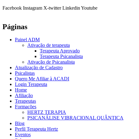
Facebook
Instagram
X-twitter
Linkedin
Youtube
Páginas
Painel ADM
Ativação de terapeuta
Terapeuta Aprovado
Terapeuta Psicanalista
Ativação de Psicanalista
Atualização de Cadastro
Psicalistas
Quero Me Afiliar à ACADI
Login Terapeuta
Home
Afiliação
Terapeutas
Formações
HERTZ TERAPIA
PSICANÁLISE VIBRACIONAL QUÂNTICA
Blog
Perfil Terapeuta Hertz
Eventos