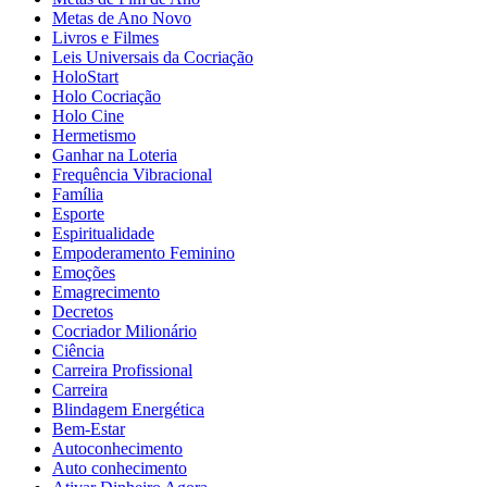
Metas de Ano Novo
Livros e Filmes
Leis Universais da Cocriação
HoloStart
Holo Cocriação
Holo Cine
Hermetismo
Ganhar na Loteria
Frequência Vibracional
Família
Esporte
Espiritualidade
Empoderamento Feminino
Emoções
Emagrecimento
Decretos
Cocriador Milionário
Ciência
Carreira Profissional
Carreira
Blindagem Energética
Bem-Estar
Autoconhecimento
Auto conhecimento