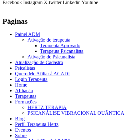
Facebook
Instagram
X-twitter
Linkedin
Youtube
Páginas
Painel ADM
Ativação de terapeuta
Terapeuta Aprovado
Terapeuta Psicanalista
Ativação de Psicanalista
Atualização de Cadastro
Psicalistas
Quero Me Afiliar à ACADI
Login Terapeuta
Home
Afiliação
Terapeutas
Formações
HERTZ TERAPIA
PSICANÁLISE VIBRACIONAL QUÂNTICA
Blog
Perfil Terapeuta Hertz
Eventos
Sobre