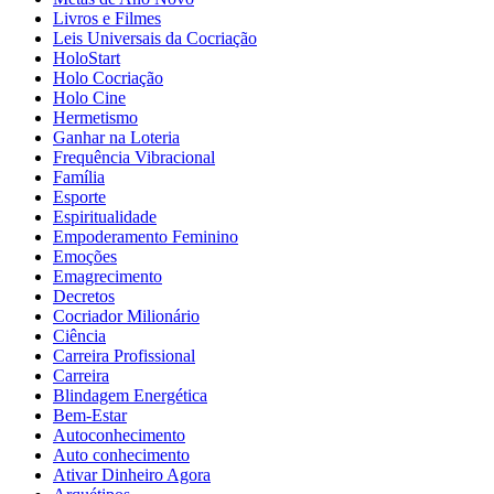
Livros e Filmes
Leis Universais da Cocriação
HoloStart
Holo Cocriação
Holo Cine
Hermetismo
Ganhar na Loteria
Frequência Vibracional
Família
Esporte
Espiritualidade
Empoderamento Feminino
Emoções
Emagrecimento
Decretos
Cocriador Milionário
Ciência
Carreira Profissional
Carreira
Blindagem Energética
Bem-Estar
Autoconhecimento
Auto conhecimento
Ativar Dinheiro Agora