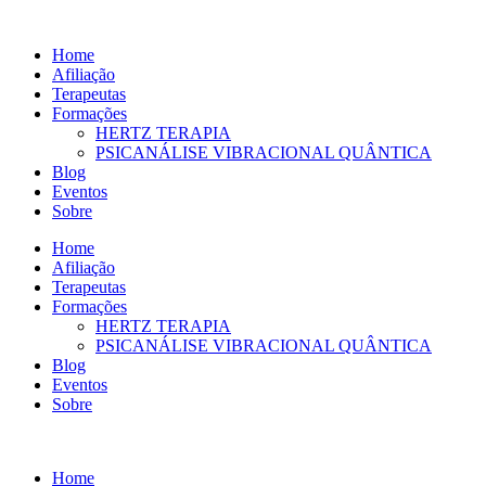
Ir
para
Home
o
Afiliação
conteúdo
Terapeutas
Formações
HERTZ TERAPIA
PSICANÁLISE VIBRACIONAL QUÂNTICA
Blog
Eventos
Sobre
Home
Afiliação
Terapeutas
Formações
HERTZ TERAPIA
PSICANÁLISE VIBRACIONAL QUÂNTICA
Blog
Eventos
Sobre
Home