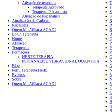
Ativação de terapeuta
T
Terapeuta Aprovado
T
Terapeuta Psicanalista
S
Ativação de Psicanalista
S
Atualização de Cadastro
R
Psicalistas
R
Quero Me Afiliar à ACADI
R
Login Terapeuta
R
Home
Q
Afiliação
P
Terapeutas
P
Formações
P
HERTZ TERAPIA
O
PSICANÁLISE VIBRACIONAL QUÂNTICA
N
Blog
N
Perfil Terapeuta Hertz
N
Eventos
M
Sobre
M
Quero Me Afiliar à ACADI
M
L
L
H
H
H
H