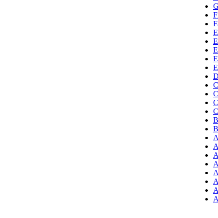
G
F
F
E
E
E
E
E
D
C
C
C
C
B
B
A
A
A
A
A
A
A
A