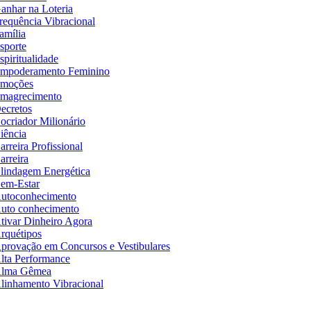
anhar na Loteria
requência Vibracional
amília
sporte
spiritualidade
mpoderamento Feminino
moções
magrecimento
ecretos
ocriador Milionário
iência
arreira Profissional
arreira
lindagem Energética
em-Estar
utoconhecimento
uto conhecimento
tivar Dinheiro Agora
rquétipos
provação em Concursos e Vestibulares
lta Performance
lma Gêmea
linhamento Vibracional