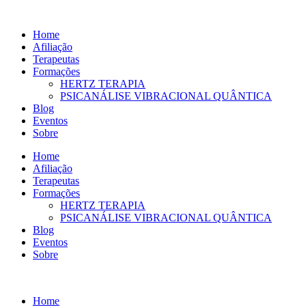
Ir
para
Home
o
Afiliação
conteúdo
Terapeutas
Formações
HERTZ TERAPIA
PSICANÁLISE VIBRACIONAL QUÂNTICA
Blog
Eventos
Sobre
Home
Afiliação
Terapeutas
Formações
HERTZ TERAPIA
PSICANÁLISE VIBRACIONAL QUÂNTICA
Blog
Eventos
Sobre
Home