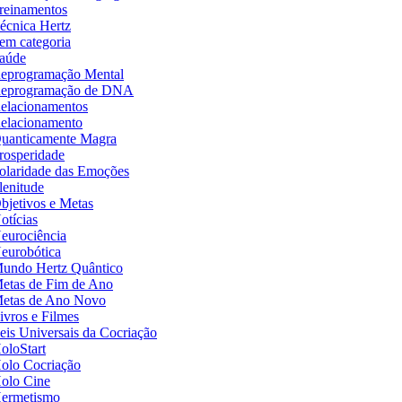
reinamentos
écnica Hertz
em categoria
aúde
eprogramação Mental
eprogramação de DNA
elacionamentos
elacionamento
uanticamente Magra
rosperidade
olaridade das Emoções
lenitude
bjetivos e Metas
otícias
eurociência
eurobótica
undo Hertz Quântico
etas de Fim de Ano
etas de Ano Novo
ivros e Filmes
eis Universais da Cocriação
oloStart
olo Cocriação
olo Cine
ermetismo