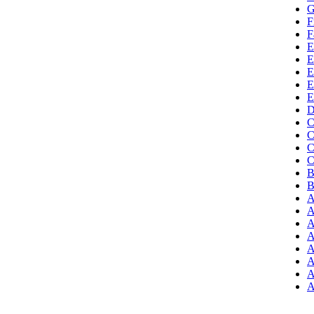
G
F
F
E
E
E
E
E
D
C
C
C
C
B
B
A
A
A
A
A
A
A
A