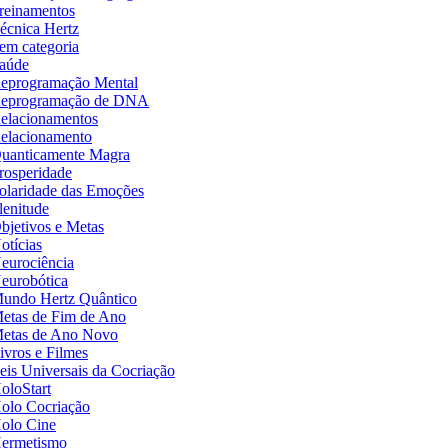
reinamentos
écnica Hertz
em categoria
aúde
eprogramação Mental
eprogramação de DNA
elacionamentos
elacionamento
uanticamente Magra
rosperidade
olaridade das Emoções
lenitude
bjetivos e Metas
otícias
eurociência
eurobótica
undo Hertz Quântico
etas de Fim de Ano
etas de Ano Novo
ivros e Filmes
eis Universais da Cocriação
oloStart
olo Cocriação
olo Cine
ermetismo