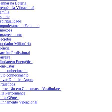
anhar na Loteria
requência Vibracional
amília
sporte
spiritualidade
mpoderamento Feminino
moções
magrecimento
ecretos
ocriador Milionário
iência
arreira Profissional
arreira
lindagem Energética
em-Estar
utoconhecimento
uto conhecimento
tivar Dinheiro Agora
rquétipos
provação em Concursos e Vestibulares
lta Performance
lma Gêmea
linhamento Vibracional