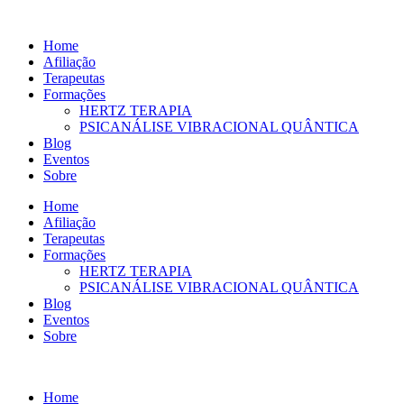
Ir
para
Home
o
Afiliação
conteúdo
Terapeutas
Formações
HERTZ TERAPIA
PSICANÁLISE VIBRACIONAL QUÂNTICA
Blog
Eventos
Sobre
Home
Afiliação
Terapeutas
Formações
HERTZ TERAPIA
PSICANÁLISE VIBRACIONAL QUÂNTICA
Blog
Eventos
Sobre
Home