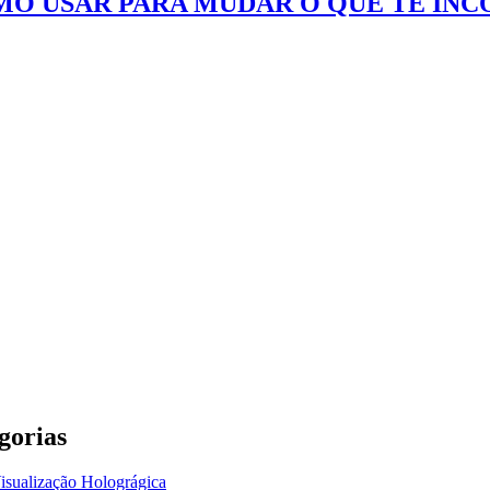
OMO USAR PARA MUDAR O QUE TE IN
gorias
isualização Holográgica