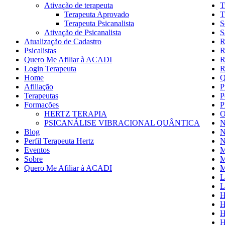
Ativação de terapeuta
T
Terapeuta Aprovado
T
Terapeuta Psicanalista
S
Ativação de Psicanalista
S
Atualização de Cadastro
R
Psicalistas
R
Quero Me Afiliar à ACADI
R
Login Terapeuta
R
Home
Q
Afiliação
P
Terapeutas
P
Formações
P
HERTZ TERAPIA
O
PSICANÁLISE VIBRACIONAL QUÂNTICA
N
Blog
N
Perfil Terapeuta Hertz
N
Eventos
M
Sobre
M
Quero Me Afiliar à ACADI
M
L
L
H
H
H
H