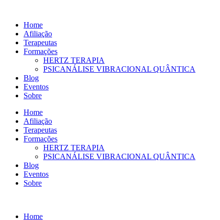
Ir
para
Home
o
Afiliação
conteúdo
Terapeutas
Formações
HERTZ TERAPIA
PSICANÁLISE VIBRACIONAL QUÂNTICA
Blog
Eventos
Sobre
Home
Afiliação
Terapeutas
Formações
HERTZ TERAPIA
PSICANÁLISE VIBRACIONAL QUÂNTICA
Blog
Eventos
Sobre
Home