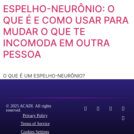
ESPELHO-NEURÔNIO: O
QUE É E COMO USAR PARA
MUDAR O QUE TE
INCOMODA EM OUTRA
PESSOA
O QUE É UM ESPELHO-NEURÔNIO?
© 2025 ACADI. All rights
reserved.
Privacy Policy
Terms of Service
Cookies Settings