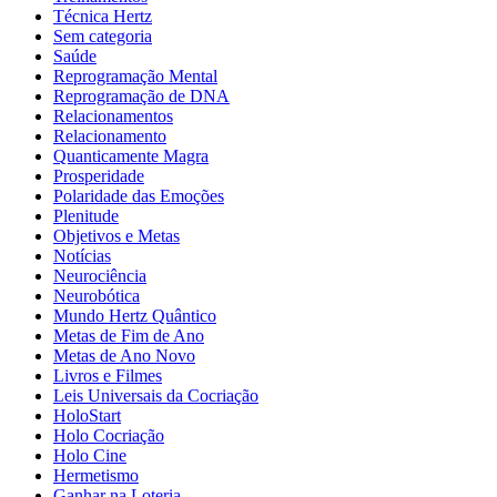
Técnica Hertz
Sem categoria
Saúde
Reprogramação Mental
Reprogramação de DNA
Relacionamentos
Relacionamento
Quanticamente Magra
Prosperidade
Polaridade das Emoções
Plenitude
Objetivos e Metas
Notícias
Neurociência
Neurobótica
Mundo Hertz Quântico
Metas de Fim de Ano
Metas de Ano Novo
Livros e Filmes
Leis Universais da Cocriação
HoloStart
Holo Cocriação
Holo Cine
Hermetismo
Ganhar na Loteria