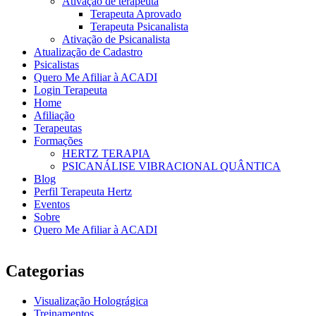
Ativação de terapeuta
Terapeuta Aprovado
Terapeuta Psicanalista
Ativação de Psicanalista
Atualização de Cadastro
Psicalistas
Quero Me Afiliar à ACADI
Login Terapeuta
Home
Afiliação
Terapeutas
Formações
HERTZ TERAPIA
PSICANÁLISE VIBRACIONAL QUÂNTICA
Blog
Perfil Terapeuta Hertz
Eventos
Sobre
Quero Me Afiliar à ACADI
Categorias
Visualização Holográgica
Treinamentos