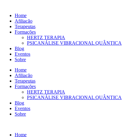
Ir
para
Home
o
Afiliação
conteúdo
Terapeutas
Formações
HERTZ TERAPIA
PSICANÁLISE VIBRACIONAL QUÂNTICA
Blog
Eventos
Sobre
Home
Afiliação
Terapeutas
Formações
HERTZ TERAPIA
PSICANÁLISE VIBRACIONAL QUÂNTICA
Blog
Eventos
Sobre
Home